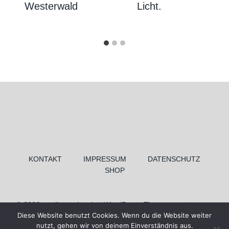
Westerwald
Licht.
KONTAKT
IMPRESSUM
DATENSCHUTZ
SHOP
© 2026 medienundso.de - WordPress Theme von
Kadence
Diese Website benutzt Cookies. Wenn du die Website weiter
WP
nutzt, gehen wir von deinem Einverständnis aus.